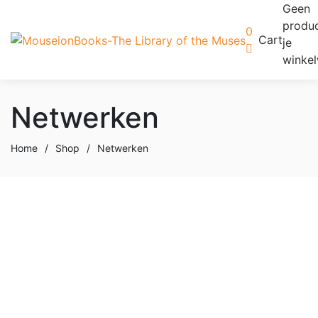
Geen
produc
0
Cart
je
winke
Netwerken
Home
/
Shop
/
Netwerken
Toevoegen aan winkelwagen
Add to wishlist