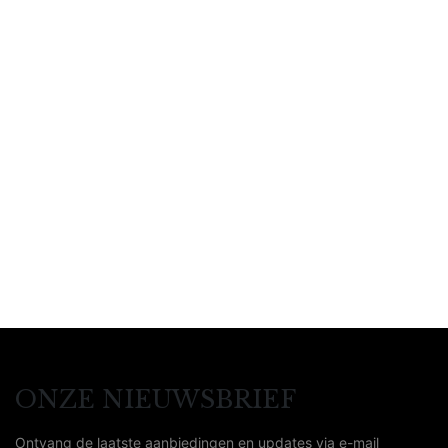
Lees meer
Add to wishlist
Compare
Netwerken voor
Netwerkers
By
Jurgen Van Steen
ONZE NIEUWSBRIEF
Ontvang de laatste aanbiedingen en updates via e-mail