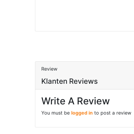
By
Arwin Guinee
,
Peggy De Meue
,
Sarah-Luna Van Steen
Review
Klanten Reviews
Write A Review
You must be
logged in
to post a review