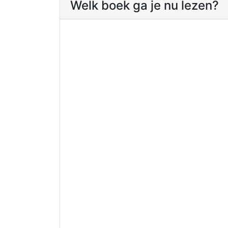
Welk boek ga je nu lezen?
Lees meer
Add to wish
Toevoegen aan
Compare
winkelwagen
Vivolin
By
Peggy De Me
Add to wishlist
Compare
€
49
Bestiary
of
Magical
Creatures